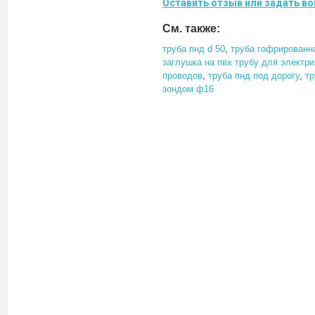
Оставить отзыв или задать во
См. также:
труба пнд d 50
,
труба гофрированн
заглушка на пвх трубу для электри
проводов
,
труба пнд под дорогу
,
тр
зондом ф16