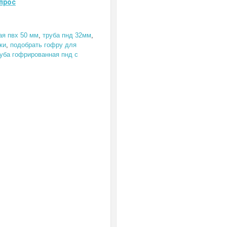
прос
ая пвх 50 мм
,
труба пнд 32мм
,
ки
,
подобрать гофру для
уба гофрированная пнд с