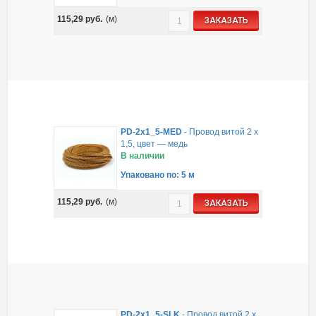
115,29
руб.
(м)
ЗАКАЗАТЬ
PD-2x1_5-MED
-
Провод витой 2 х
1,5, цвет — медь
В наличии
Упаковано по: 5 м
115,29
руб.
(м)
ЗАКАЗАТЬ
PD-2x1_5-SLK
-
Провод витой 2 х