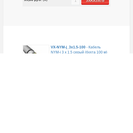
ЗАКАЗАТЬ
VX-NYM-j_3х1.5-100
-
Кабель
NYM-j 3 х 1.5 серый (бухта 100 м)
сертификат ТУ, соотв.ГОСТ, IEC
В наличии
6 785,00
руб.
(уп)
ЗАКАЗАТЬ
VX-NYM-j_3х2.5-100
-
Кабель
NYM-j 3 х 2.5 серый (бухта 100 м)