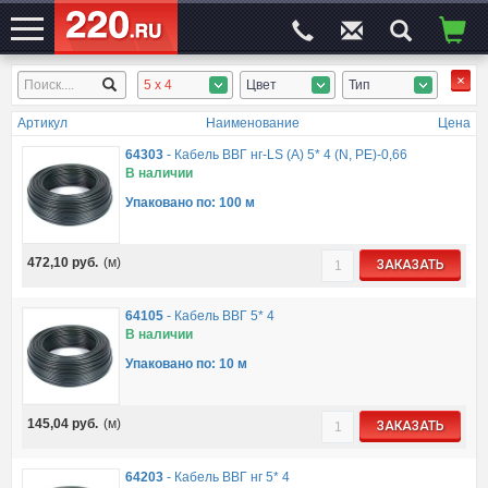
5 x 4
Цвет
Тип
ЭЛЕКТРОСАЙТ
№1
Артикул
Наименование
Цена
64303
-
Кабель ВВГ нг-LS (A) 5* 4 (N, PE)-0,66
В наличии
Упаковано по: 100 м
472,10
руб.
(м)
ЗАКАЗАТЬ
64105
-
Кабель ВВГ 5* 4
В наличии
Упаковано по: 10 м
145,04
руб.
(м)
ЗАКАЗАТЬ
64203
-
Кабель ВВГ нг 5* 4