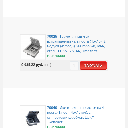
70025
-
Герметичный люк
встраиваемый на 2 поста (45х45)+2
модуля (45х22,5) без коробки, IP66,
сталь, LUK/2+2ST66, Экопласт
В наличии
9 035,22
руб.
(шт)
ЗАКАЗАТЬ
70040
-
Люк в пол для розеток на 4
поста (1 пост=45х45 мм), с
суппортом и коробкой, LUK/4,
Экопласт
В наличии