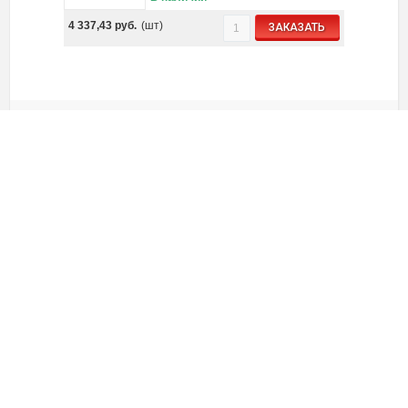
4 337,43
руб.
(шт)
ЗАКАЗАТЬ
70334
-
Блок выдвижной розеточный
встраиваемый в стол, 4 поста
(45х45) IP54, с выключателем
нагрузки (алюм+нерж.сталь)
В наличии
6 392,36
руб.
(шт)
ЗАКАЗАТЬ
70344
-
Блок выдвижной розеточный
встраиваемый в стол, 4 поста