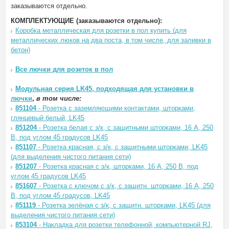
заказываются отдельно.
КОМПЛЕКТУЮЩИЕ (заказываются отдельно):
Коробка металлическая для розетки в пол купить (для
металлических люков на два поста, в том числе, для заливки в
бетон)
Все лючки для розеток в пол
Модульная серия LK45, подходящая для установки в
лючки
,
в том числе:
851104
- Розетка с заземляющими контактами, шторками,
глянцевый белый, LK45
851204
- Розетка белая с з/к, с защитными шторками, 16 А, 250
В, под углом 45 градусов LK45
851107
- Розетка красная, с з/к, с защитными шторками, LK45
(для выделения чиcтого питания сети)
851207
- Розетка красная с з/к, шторками, 16 А, 250 В, под
углом 45 градусов LK45
851607
- Розетка с ключом с з/к, с защитн. шторками, 16 А, 250
В, под углом 45 градусов, LK45
851119
- Розетка зелёная с з/к, с защитн. шторками, LK45 (для
выделения чиcтого питания сети)
853104
- Накладка для розетки телефонной, компьютерной RJ,