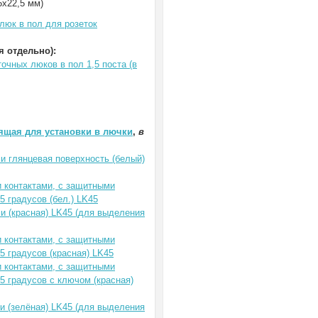
5х22,5 мм)
люк в пол для розеток
 отдельно):
очных люков в пол 1,5 поста (в
ящая для установки в лючки
,
в
ми глянцевая поверхность (белый)
 контактами, с защитными
5 градусов (бел.) LK45
ми (красная) LK45 (для выделения
 контактами, с защитными
45 градусов (красная) LK45
 контактами, с защитными
45 градусов с ключом (красная)
ми (зелёная) LK45 (для выделения