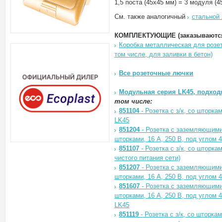
1,5 поста (45х45 мм) = 3 модуля (4
См. также аналогичный
стальной 
КОМПЛЕКТУЮЩИЕ (заказываются
Коробка металлическая для розет
том числе, для заливки в бетон)
Все розеточные лючки
Модульная серия LK45, подход
том числе:
851104
- Розетка с з/к, со шторка
LK45
851204
- Розетка с заземляющими
шторками, 16 А, 250 В, под углом 4
851107
- Розетка с з/к, со шторка
чиcтого питания сети)
851207
- Розетка с заземляющими
шторками, 16 А, 250 В, под углом 
851607
- Розетка с заземляющими
шторками, 16 А, 250 В, под углом 
LK45
851119
- Розетка с з/к, со шторка