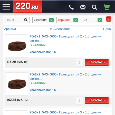
Сечение
коричневый
Тип
ЭЛЕКТРОСАЙТ
№1
Артикул
Наименование
Цена
PD-2x1_5-CHOKO
-
Провод витой 2 х 1,5, цвет —
шоколад
В наличии
Упаковано по: 5 м
115,29
руб.
(м)
ЗАКАЗАТЬ
PD-2x2_5-CHOKO
-
Провод витой 2 х 2,5, цвет —
шоколад
В наличии
Упаковано по: 5 м
162,35
руб.
(м)
ЗАКАЗАТЬ
PD-3x1_5-CHOKO
-
Провод витой 3 х 1,5, цвет —