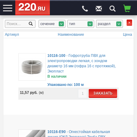
сечение
тип
раздел
ЭЛЕКТРОСАЙТ
№1
Артикул
Наименование
Цена
10116-100
-
Гофротруба ПВХ для
электропроводки легкая, с зондом
диаметр 16 мм (гофра 16 с протяжкой),
Экопласт
В наличии
Упаковано по: 100 м
11,57
руб.
(м)
ЗАКАЗАТЬ
10116-E90
-
Огнестойкая кабельная