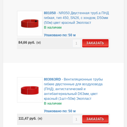
801050
-
NR050 Двустенная труб.а ПНД
гибкая, тип 450, SN26, с зондом, D50мм
(50м) цвет красный Экопласт
В наличии
Упаковано по: 50 м
84,66
руб.
(м)
ЗАКАЗАТЬ
803063RD
-
Вентиляционные трубы
гибкие двустенные для воздуховода
(ПНД), антистатический и
антибактериальный D63мм, цвет
красный (1шт=50м) Экопласт
В наличии
Упаковано по: 50 м
111,47
руб.
(м)
ЗАКАЗАТЬ