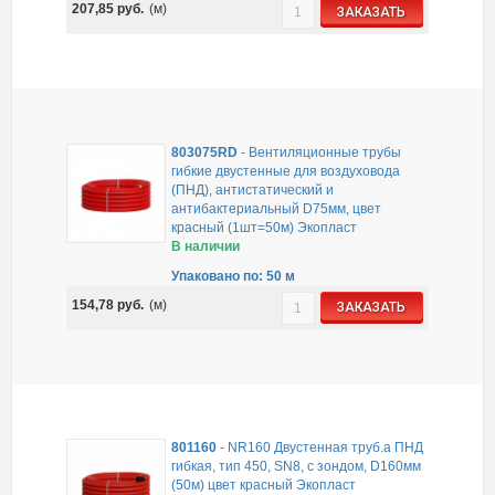
207,85
руб.
(м)
ЗАКАЗАТЬ
803075RD
-
Вентиляционные трубы
гибкие двустенные для воздуховода
(ПНД), антистатический и
антибактериальный D75мм, цвет
красный (1шт=50м) Экопласт
В наличии
Упаковано по: 50 м
154,78
руб.
(м)
ЗАКАЗАТЬ
801160
-
NR160 Двустенная труб.а ПНД
гибкая, тип 450, SN8, с зондом, D160мм
(50м) цвет красный Экопласт