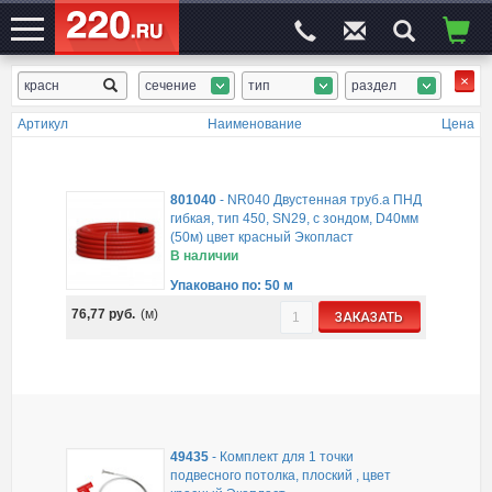
сечение
тип
раздел
ЭЛЕКТРОСАЙТ
№1
Артикул
Наименование
Цена
801040
-
NR040 Двустенная труб.а ПНД
гибкая, тип 450, SN29, с зондом, D40мм
(50м) цвет красный Экопласт
В наличии
Упаковано по: 50 м
76,77
руб.
(м)
ЗАКАЗАТЬ
49435
-
Комплект для 1 точки
подвесного потолка, плоский , цвет