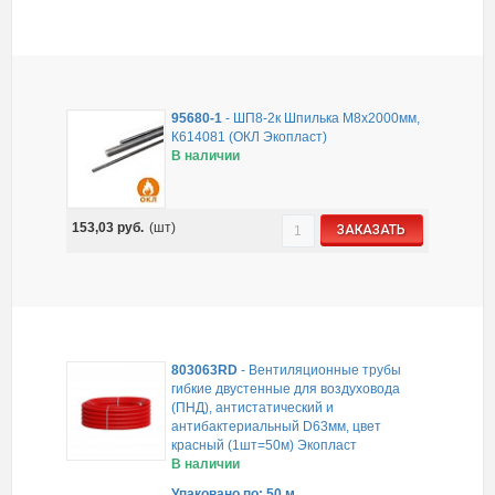
95680-1
-
ШП8-2к Шпилька М8х2000мм,
К614081 (ОКЛ Экопласт)
В наличии
153,03
руб.
(шт)
ЗАКАЗАТЬ
803063RD
-
Вентиляционные трубы
гибкие двустенные для воздуховода
(ПНД), антистатический и
антибактериальный D63мм, цвет
красный (1шт=50м) Экопласт
В наличии
Упаковано по: 50 м