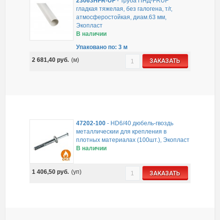
23063HFR-UF
-
Труба ПНД-FRUF
гладкая тяжелая, без галогена, т/г,
атмосферостойкая, диам.63 мм,
Экопласт
В наличии
Упаковано по: 3 м
2 681,40
руб.
(м)
ЗАКАЗАТЬ
47202-100
-
HD6/40 дюбель-гвоздь
металлическии для крепления в
плотных материалах (100шт.), Экопласт
В наличии
1 406,50
руб.
(уп)
ЗАКАЗАТЬ