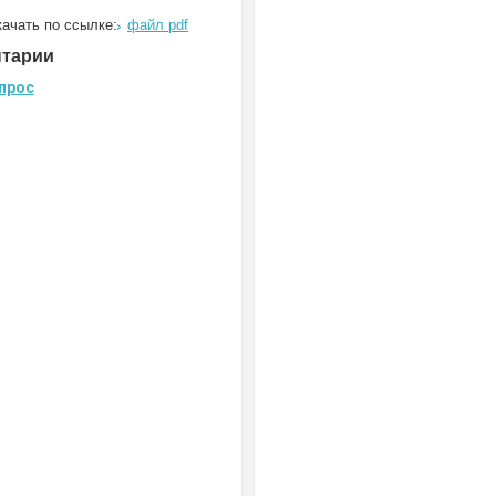
ачать по ссылке:
файл pdf
нтарии
прос