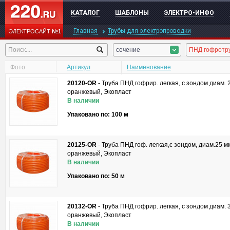
КАТАЛОГ
ШАБЛОНЫ
ЭЛЕКТРО-ИНФО
Главная
Трубы для электропроводки
ЭЛЕКТРОСАЙТ
№1
сечение
Фото
Артикул
Наименование
20120-OR
-
Труба ПНД гофрир. легкая, с зондом диам. 
оранжевый, Экопласт
В наличии
Упаковано по: 100 м
20125-OR
-
Труба ПНД гоф. легкая,с зондом, диам.25 м
оранжевый, Экопласт
В наличии
Упаковано по: 50 м
20132-OR
-
Труба ПНД гофрир. легкая, с зондом диам. 
оранжевый, Экопласт
В наличии