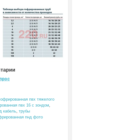
нтарии
прос
гофрированная пвх тяжелого
рованная пвх 16 с зондом
,
д кабель
,
трубы
фрированная пнд фото