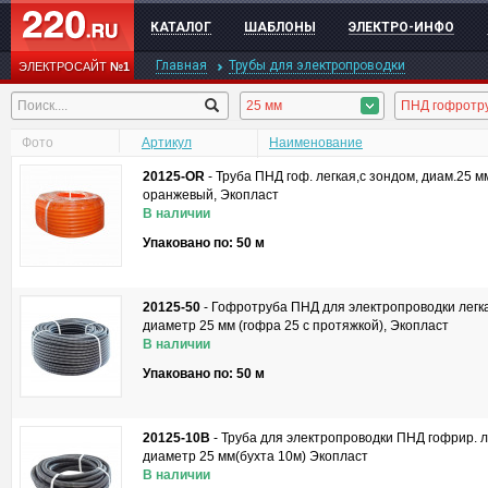
КАТАЛОГ
ШАБЛОНЫ
ЭЛЕКТРО-ИНФО
Главная
Трубы для электропроводки
ЭЛЕКТРОСАЙТ
№1
25 мм
Фото
Артикул
Наименование
20125-OR
-
Труба ПНД гоф. легкая,с зондом, диам.25 м
оранжевый, Экопласт
В наличии
Упаковано по: 50 м
20125-50
-
Гофротруба ПНД для электропроводки легка
диаметр 25 мм (гофра 25 с протяжкой), Экопласт
В наличии
Упаковано по: 50 м
20125-10B
-
Труба для электропроводки ПНД гофрир. л
диаметр 25 мм(бухта 10м) Экопласт
В наличии