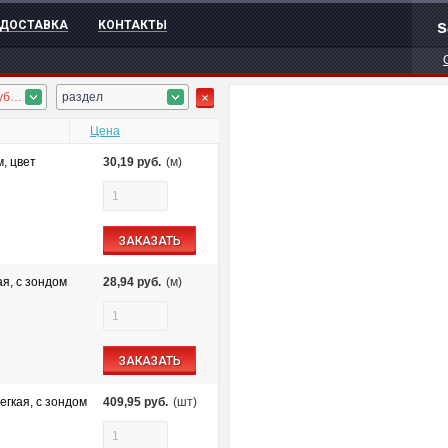
s
ДОСТАВКА
КОНТАКТЫ
ПНД гофротруба, ПНД труба
раздел
Цена
м, цвет
30,19
руб.
(м)
ЗАКАЗАТЬ
я, с зондом
28,94
руб.
(м)
ЗАКАЗАТЬ
егкая, с зондом
409,95
руб.
(шт)