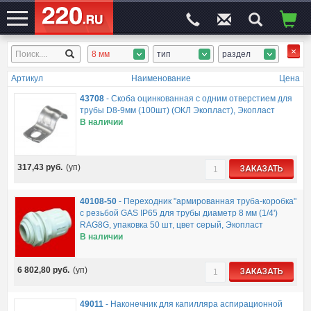
8 мм
тип
раздел
ЭЛЕКТРОСАЙТ
№1
Артикул
Наименование
Цена
43708
-
Скоба оцинкованная с одним отверстием для
трубы D8-9мм (100шт) (ОКЛ Экопласт), Экопласт
В наличии
317,43
руб.
(уп)
ЗАКАЗАТЬ
40108-50
-
Переходник "армированная труба-коробка"
с резьбой GAS IP65 для трубы диаметр 8 мм (1/4')
RAG8G, упаковка 50 шт, цвет серый, Экопласт
В наличии
6 802,80
руб.
(уп)
ЗАКАЗАТЬ
49011
-
Наконечник для капилляра аспирационной