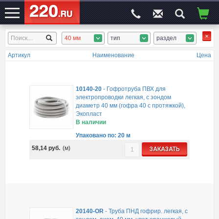
40 мм
тип
раздел
ЭЛЕКТРОСАЙТ
№1
Артикул
Наименование
Цена
10140-20
-
Гофротруба ПВХ для
электропроводки легкая, с зондом
диаметр 40 мм (гофра 40 с протяжкой),
Экопласт
В наличии
Упаковано по: 20 м
58,14
руб.
(м)
ЗАКАЗАТЬ
20140-OR
-
Труба ПНД гофрир. легкая, с