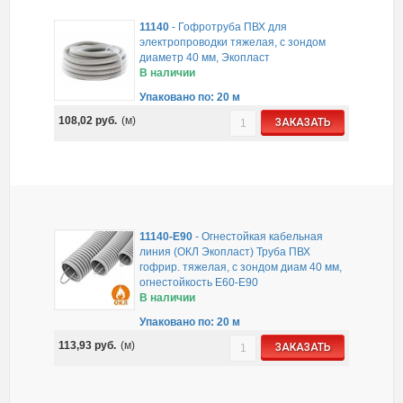
11140
-
Гофротруба ПВХ для
электропроводки тяжелая, с зондом
диаметр 40 мм, Экопласт
В наличии
Упаковано по: 20 м
108,02
руб.
(м)
ЗАКАЗАТЬ
11140-E90
-
Огнестойкая кабельная
линия (ОКЛ Экопласт) Труба ПВХ
гофрир. тяжелая, с зондом диам 40 мм,
огнестойкость E60-E90
В наличии
Упаковано по: 20 м
113,93
руб.
(м)
ЗАКАЗАТЬ