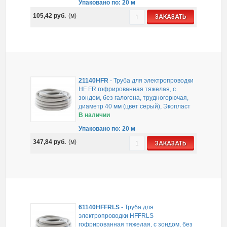
Упаковано по: 20 м
105,42
руб.
(м)
ЗАКАЗАТЬ
21140HFR
-
Труба для электропроводки
HF FR гофрированная тяжелая, с
зондом, без галогена, трудногорючая,
диаметр 40 мм (цвет серый), Экопласт
В наличии
Упаковано по: 20 м
347,84
руб.
(м)
ЗАКАЗАТЬ
61140HFFRLS
-
Труба для
электропроводки HFFRLS
гофрированная тяжелая, с зондом, без