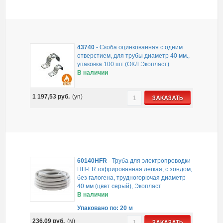
43740
-
Скоба оцинкованная с одним
отверстием, для трубы диаметр 40 мм.,
упаковка 100 шт (ОКЛ Экопласт)
В наличии
1 197,53
руб.
(уп)
ЗАКАЗАТЬ
60140HFR
-
Труба для электропроводки
ПП-FR гофрированная легкая, с зондом,
без галогена, трудногорючая диаметр
40 мм (цвет серый), Экопласт
В наличии
Упаковано по: 20 м
236,09
руб.
(м)
ЗАКАЗАТЬ