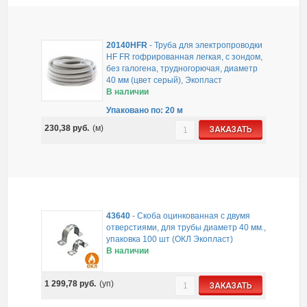
20140HFR
-
Труба для электропроводки
HF FR гофрированная легкая, с зондом,
без галогена, трудногорючая, диаметр
40 мм (цвет серый), Экопласт
В наличии
Упаковано по: 20 м
230,38
руб.
(м)
ЗАКАЗАТЬ
43640
-
Скоба оцинкованная с двумя
отверстиями, для трубы диаметр 40 мм.,
упаковка 100 шт (ОКЛ Экопласт)
В наличии
1 299,78
руб.
(уп)
ЗАКАЗАТЬ