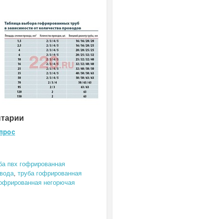
нтарии
прос
ба пвх гофрированная
овода
,
труба гофрированная
гофрированная негорючая