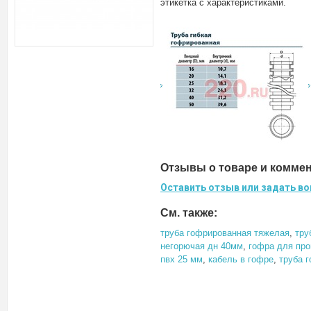
этикетка с характеристиками.
Отзывы о товаре и комме
Оставить отзыв или задать во
См. также:
труба гофрированная тяжелая
,
тру
негорючая дн 40мм
,
гофра для пр
пвх 25 мм
,
кабель в гофре
,
труба 