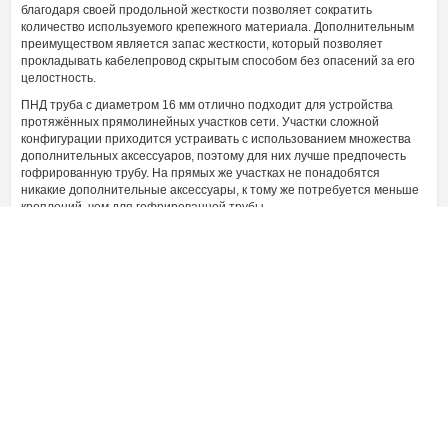
благодаря своей продольной жесткости позволяет сократить
количество используемого крепежного материала. Дополнительным
преимуществом является запас жесткости, который позволяет
прокладывать кабелепровод скрытым способом без опасений за его
целостность.
ПНД труба с диаметром 16 мм отлично подходит для устройства
протяжённых прямолинейных участков сети. Участки сложной
конфигурации приходится устраивать с использованием множества
дополнительных аксессуаров, поэтому для них лучше предпочесть
гофрированную трубу. На прямых же участках не понадобятся
никакие дополнительные аксессуары, к тому же потребуется меньше
креплений, чем для гофрированной трубы.
Преимущества гладкой ПНД трубы
Наряду с высокой продольной жесткостью, гладкая
электротехническая ПНД труба на 16 мм обладает и другими
преимуществами, к примеру, простотой монтажа. Для их соединения
используются муфты с механическими креплениями, не требующими
особых инструментов для установки. Кроме того, такая труба
обладает небольшим удельным весом. Бухта на 100 метров весит
всего 9 килограмм, что обеспечивает простую разгрузку и
перемещение ее в пределах объекта. Кроме того, 100 метровая
длина трубы в бухте позволяет выкраивать цельные отрезки труб
максимальной длины. Это позволяет снизить количество соединений,