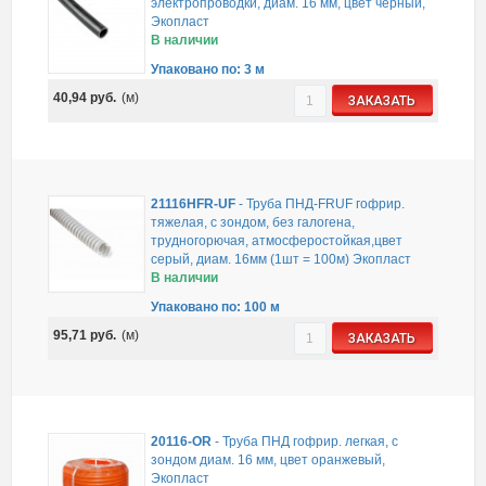
электропроводки, диам. 16 мм, цвет черный,
Экопласт
В наличии
Упаковано по: 3 м
40,94
руб.
(м)
ЗАКАЗАТЬ
21116HFR-UF
-
Труба ПНД-FRUF гофрир.
тяжелая, с зондом, без галогена,
трудногорючая, атмосферостойкая,цвет
серый, диам. 16мм (1шт = 100м) Экопласт
В наличии
Упаковано по: 100 м
95,71
руб.
(м)
ЗАКАЗАТЬ
20116-OR
-
Труба ПНД гофрир. легкая, с
зондом диам. 16 мм, цвет оранжевый,
Экопласт