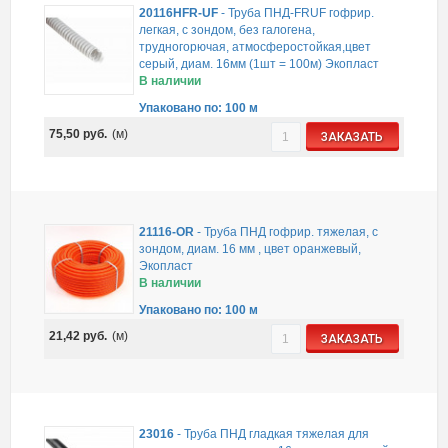
20116HFR-UF
-
Труба ПНД-FRUF гофрир.
легкая, с зондом, без галогена,
трудногорючая, атмосферостойкая,цвет
серый, диам. 16мм (1шт = 100м) Экопласт
В наличии
Упаковано по: 100 м
75,50
руб.
(м)
ЗАКАЗАТЬ
21116-OR
-
Труба ПНД гофрир. тяжелая, с
зондом, диам. 16 мм , цвет оранжевый,
Экопласт
В наличии
Упаковано по: 100 м
21,42
руб.
(м)
ЗАКАЗАТЬ
23016
-
Труба ПНД гладкая тяжелая для