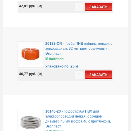
42,81
руб.
(м)
ЗАКАЗАТЬ
20132-OR
-
Труба ПНД гофрир. легкая, с
зондом диам. 32 мм, цвет оранжевый,
Экопласт
В наличии
Упаковано по: 25 м
46,77
руб.
(м)
ЗАКАЗАТЬ
10140-20
-
Гофротруба ПВХ для
электропроводки легкая, с зондом
диаметр 40 мм (гофра 40 с протяжкой),
Экопласт