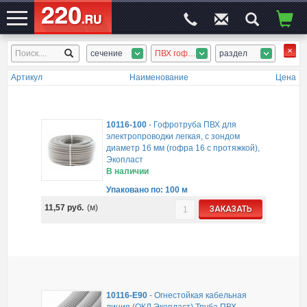
сечение
ПВХ гофротруба, ПНД гофротруба, безгалоген. гофротруба
раздел
ЭЛЕКТРОСАЙТ
№1
Артикул
Наименование
Цена
10116-100
-
Гофротруба ПВХ для
электропроводки легкая, с зондом
диаметр 16 мм (гофра 16 с протяжкой),
Экопласт
В наличии
Упаковано по: 100 м
11,57
руб.
(м)
ЗАКАЗАТЬ
10116-E90
-
Огнестойкая кабельная
линия (ОКЛ Экопласт) Труба ПВХ