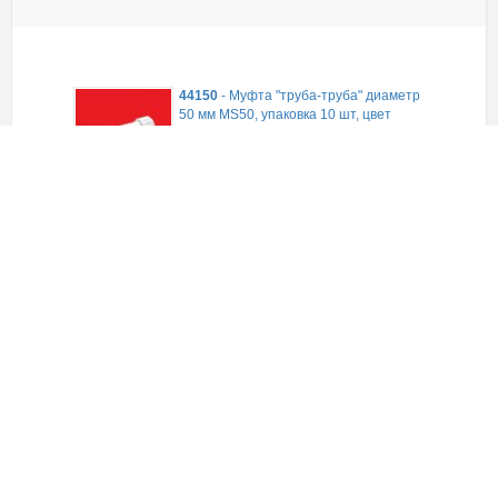
44150
-
Муфта "труба-труба" диаметр
50 мм MS50, упаковка 10 шт, цвет
серый, Экопласт
В наличии
4 122,22
руб.
(уп)
ЗАКАЗАТЬ
42525-25HF
-
MAG25 Муфта соедин.,
без галогена, для труб D25мм, цвет
серый (1уп = 25шт) Экопласт
В наличии
284,68
руб.
(уп)
ЗАКАЗАТЬ