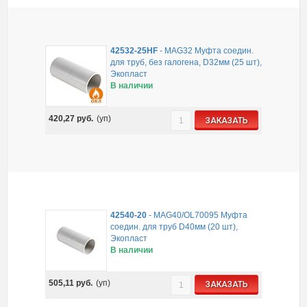
42532-25HF
-
MAG32 Муфта соедин.
для труб, без галогена, D32мм (25 шт),
Экопласт
В наличии
420,27
руб.
(уп)
ЗАКАЗАТЬ
42540-20
-
MAG40/OL70095 Муфта
соедин. для труб D40мм (20 шт),
Экопласт
В наличии
505,11
руб.
(уп)
ЗАКАЗАТЬ