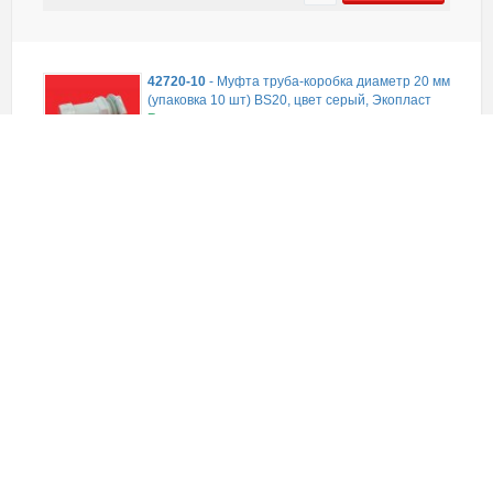
42720-10
-
Муфта труба-коробка диаметр 20 мм
(упаковка 10 шт) BS20, цвет серый, Экопласт
В наличии
2 488,68
руб.
(уп)
ЗАКАЗАТЬ
42520-50HF-BL
-
MAG20 Муфта соедин., без
галогена, для труб D20мм, цвет чёрный (1уп =
50шт) Экопласт
В наличии
431,78
руб.
(уп)
ЗАКАЗАТЬ
44625LSZH-10
-
RY25/RK25 Муфта труба-труба