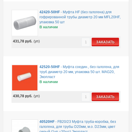
42420-50HF
-
Муфта HF (без галогена) для
гофрированной трубы диаметр 20 мм MFL20HF,
упаковка 50 шт
В наличии
431,78
руб.
(уп)
ЗАКАЗАТЬ
42520-50HF
-
Муфта соедин., без галогена, для
труб диаметр 20 мм, упаковка 50 шт. MAG20,
Экопласт
В наличии
430,78
руб.
(уп)
ЗАКАЗАТЬ
40520HF
-
FB20/23 Муфта труба-коробка, без
галогена, для трубы D20мм, м.о. D23мм, цвет
серый (1уп.=20шт) Экопласт