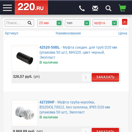
20 мм
тип
муфта
ЭЛЕКТРОСАЙТ
№1
Артикул
Наименование
Цена
42520-50BL
-
Муфта соедин. для труб D20 мм
(упаковка 50 шт), MAG20, цвет черный,
Экопласт
В наличии
326,57
руб.
(уп)
ЗАКАЗАТЬ
42720HF
-
Муфта труба-коробка,
BS20/OL70012, без галогена, IP65 D20 мм
(упаковка 50 шт), Экопласт
В наличии
9 868,89
руб.
(уп)