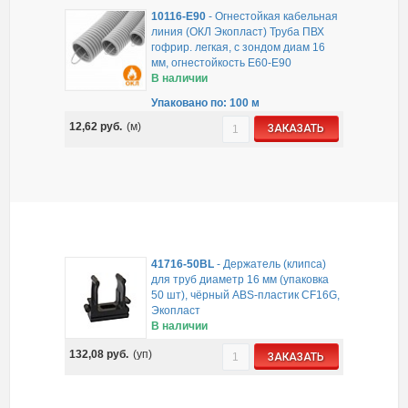
10116-E90
-
Огнестойкая кабельная
линия (ОКЛ Экопласт) Труба ПВХ
гофрир. легкая, с зондом диам 16
мм, огнестойкость E60-E90
В наличии
Упаковано по: 100 м
12,62
руб.
(м)
ЗАКАЗАТЬ
41716-50BL
-
Держатель (клипса)
для труб диаметр 16 мм (упаковка
50 шт), чёрный ABS-пластик CF16G,
Экопласт
В наличии
132,08
руб.
(уп)
ЗАКАЗАТЬ