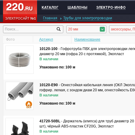
КАТАЛОГ
ШАБЛОНЫ
ЭЛЕКТРО-ИНФО
Главная
Трубы для электропроводки
ЭЛЕКТРОСАЙТ
№1
20 мм
Фото
Артикул
Наименование
10120-100
-
Гофротруба ПВХ для электропроводки легк
диаметр 20 мм (гофра 20 с протяжкой), Экопласт
В наличии
Упаковано по: 100 м
10120-E90
-
Огнестойкая кабельная линия (ОКЛ Экопла
гофрир. легкая, с зондом диам 20 мм, огнестойкость E
В наличии
Упаковано по: 100 м
41720-50BL
-
Держатель (клипса) для труб диаметр 20 
шт), чёрный ABS-пластик CF20G, Экопласт
В наличии