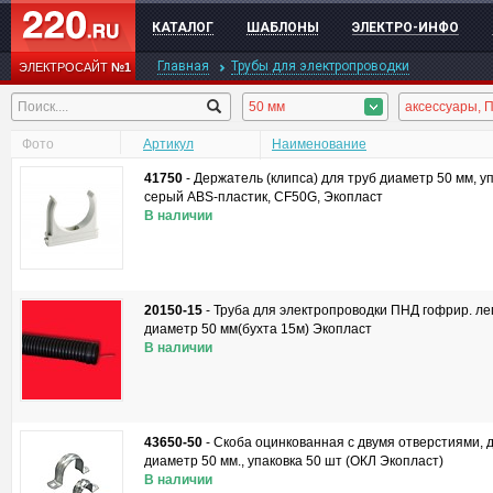
КАТАЛОГ
ШАБЛОНЫ
ЭЛЕКТРО-ИНФО
Главная
Трубы для электропроводки
ЭЛЕКТРОСАЙТ
№1
50 мм
Фото
Артикул
Наименование
41750
-
Держатель (клипса) для труб диаметр 50 мм, уп
серый ABS-пластик, CF50G, Экопласт
В наличии
20150-15
-
Труба для электропроводки ПНД гофрир. лег
диаметр 50 мм(бухта 15м) Экопласт
В наличии
43650-50
-
Скоба оцинкованная с двумя отверстиями, 
диаметр 50 мм., упаковка 50 шт (ОКЛ Экопласт)
В наличии