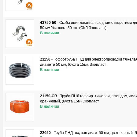
43750-50
-
Скоба оцинкованная с одним отверстием д
50 мм Упаковка 50 шт. (ОКЛ Экопласт)
В наличии
21150
-
Гофротруба ПНД для электропроводки тяжелая
диаметр 50 мм, (бухта 15м), Экопласт
В наличии
21150-OR
-
Труба ПНД гофрир. тяжелая, с зондом, диам
оранжевый, (бухта 15м) Экопласт
В наличии
22050
-
Труба ПНД гладкая диам. 50 мм, цвет черный, 