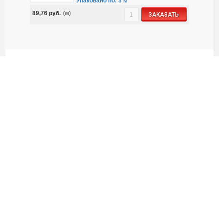
Упаковано по: 3 м
89,76
руб.
(м)
ЗАКАЗАТЬ
30050
-
ПВХ труба для электропроводки
жесткая легкая диаметр 50 RAL 7035,
Экопласт
В наличии
Упаковано по: 3 м
131,84
руб.
(м)
ЗАКАЗАТЬ
30063
-
ПВХ труба для электропроводки
жесткая легкая диаметр 63 RAL 7035,
Экопласт
В наличии