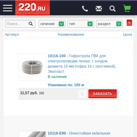
сечение
тип
раздел
ЭЛЕКТРОСАЙТ
№1
Артикул
Наименование
Цена
10116-100
-
Гофротруба ПВХ для
электропроводки легкая, с зондом
диаметр 16 мм (гофра 16 с протяжкой),
Экопласт
В наличии
Упаковано по: 100 м
11,57
руб.
(м)
ЗАКАЗАТЬ
10116-E90
-
Огнестойкая кабельная