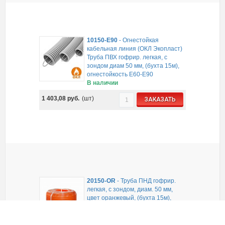
10150-E90
-
Огнестойкая
кабельная линия (ОКЛ Экопласт)
Труба ПВХ гофрир. легкая, с
зондом диам 50 мм, (бухта 15м),
огнестойкость E60-E90
В наличии
1 403,08
руб.
(шт)
ЗАКАЗАТЬ
20150-OR
-
Труба ПНД гофрир.
легкая, с зондом, диам. 50 мм,
цвет оранжевый, (бухта 15м),
Экопласт
В наличии