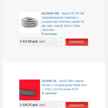
61150HF-GR
-
Труба ПП HF-GR
гофрированная тяжелая, с
зондом, без галогена, диам. 50
мм, цвет серый, (бухта 15м),
Экопласт
В наличии
2 417,69
руб.
(шт)
ЗАКАЗАТЬ
10150P-15
-
Труба ПВХ гофрир.
легкая, с зондом диам 50мм (1шт
= 15м) Строительная ECO
В наличии
1 126,75
руб.
(шт)
ЗАКАЗАТЬ