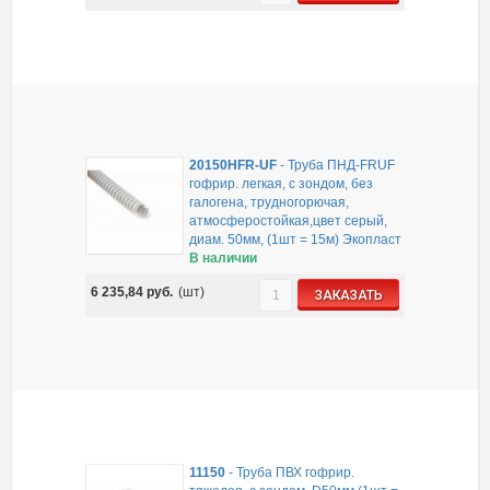
20150HFR-UF
-
Труба ПНД-FRUF
гофрир. легкая, с зондом, без
галогена, трудногорючая,
атмосферостойкая,цвет серый,
диам. 50мм, (1шт = 15м) Экопласт
В наличии
6 235,84
руб.
(шт)
ЗАКАЗАТЬ
11150
-
Труба ПВХ гофрир.