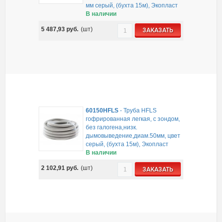
мм серый, (бухта 15м), Экопласт
В наличии
5 487,93
руб.
(шт)
ЗАКАЗАТЬ
60150HFLS
-
Труба HFLS
гофрированная легкая, с зондом,
без галогена,низк.
дымовыведение,диам.50мм, цвет
серый, (бухта 15м), Экопласт
В наличии
2 102,91
руб.
(шт)
ЗАКАЗАТЬ