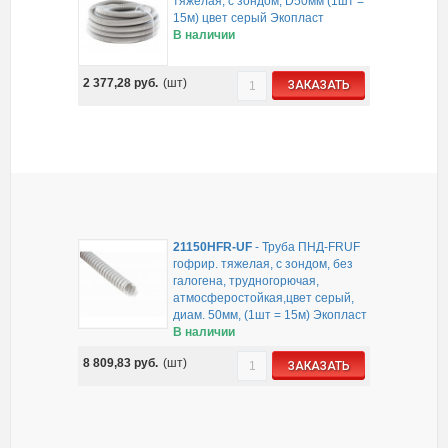
тяжелая, с зондом, D50мм (1шт =
15м) цвет серый Экопласт
В наличии
2 377,28
руб.
(шт)
ЗАКАЗАТЬ
21150HFR-UF
-
Труба ПНД-FRUF
гофрир. тяжелая, с зондом, без
галогена, трудногорючая,
атмосферостойкая,цвет серый,
диам. 50мм, (1шт = 15м) Экопласт
В наличии
8 809,83
руб.
(шт)
ЗАКАЗАТЬ