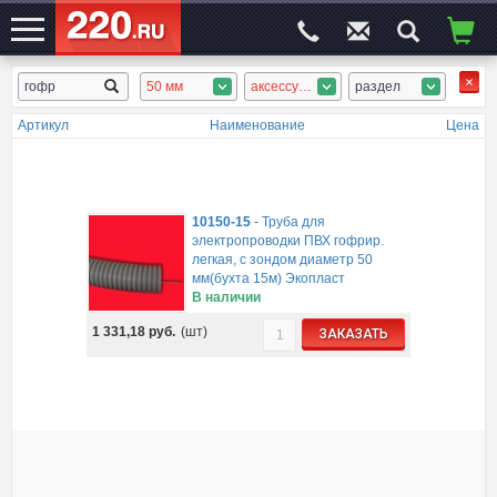
50 мм
аксессуары, ПВХ гофротруба, ПНД гофротруба, безгалоген. гофротруба, безгалоген. аксессуары
раздел
ЭЛЕКТРОСАЙТ
№1
Артикул
Наименование
Цена
10150-15
-
Труба для
электропроводки ПВХ гофрир.
легкая, с зондом диаметр 50
мм(бухта 15м) Экопласт
В наличии
1 331,18
руб.
(шт)
ЗАКАЗАТЬ