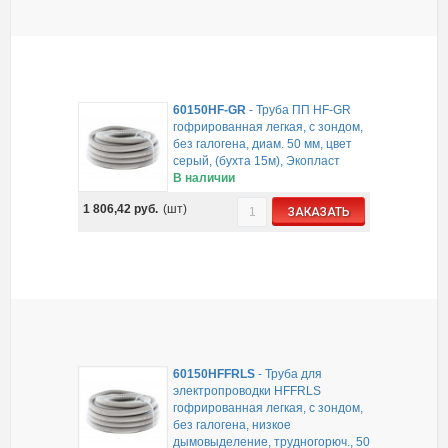
60150HF-GR
-
Труба ПП HF-GR
гофрированная легкая, с зондом,
без галогена, диам. 50 мм, цвет
серый, (бухта 15м), Экопласт
В наличии
1 806,42
руб.
(шт)
ЗАКАЗАТЬ
60150HFFRLS
-
Труба для
электропроводки HFFRLS
гофрированная легкая, с зондом,
без галогена, низкое
дымовыделение, трудногорюч., 50