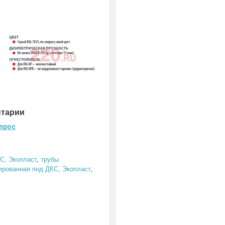
нтарии
прос
С, Экопласт
,
трубы
ированная пнд ДКС, Экопласт
,