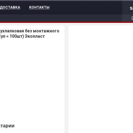
s
ДОСТАВКА
КОНТАКТЫ
вухлапковая без монтажного
1уп = 100шт) Экопласт
нтарии