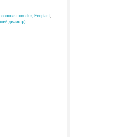
рованная пвх dkc, Ecoplast
,
нний диаметр)