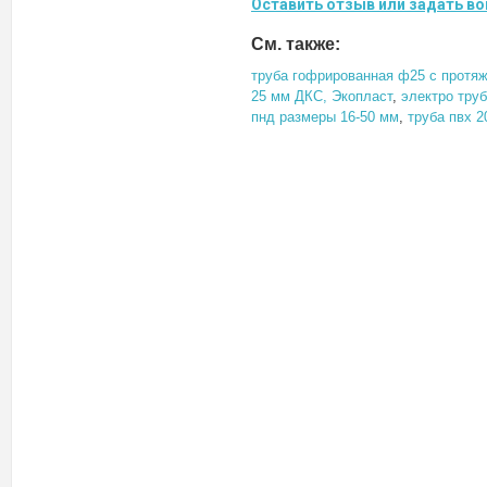
Оставить отзыв или задать во
См. также:
труба гофрированная ф25 с протя
25 мм ДКС, Экопласт
,
электро тру
пнд размеры 16-50 мм
,
труба пвх 2