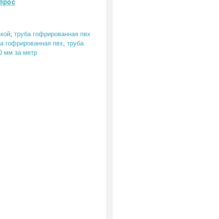
прос
жкой
,
труба гофрированная пвх
ба гофрированная пвх
,
труба
0 мм за метр