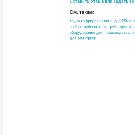
Оставить отзыв или задать во
См. также:
труба гофрированная пнд д 25мм
,
выбор трубы пвх 25
,
труба двустен
оборудование для производства г
для электрики