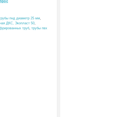
прос
трубы пнд диаметр 25 мм
,
ная ДКС, Экопласт 50
,
офрированных труб
,
трубы пвх