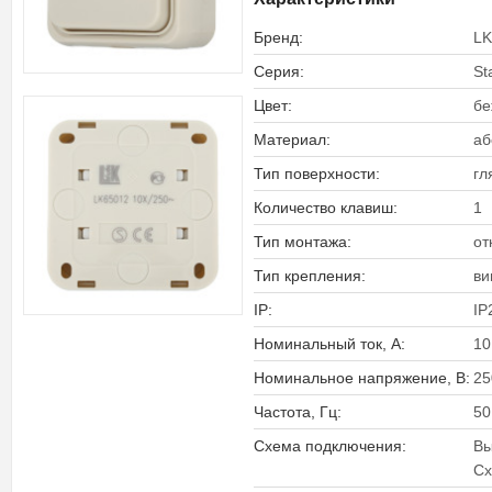
Бренд:
LK
Серия:
St
Цвет:
бе
Материал:
аб
Тип поверхности:
гл
Количество клавиш:
1
Тип монтажа:
от
Тип крепления:
ви
IP:
IP
Номинальный ток, А:
10
Номинальное напряжение, В:
25
Частота, Гц:
50
Схема подключения:
Вы
Сх