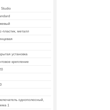
 Studio
andard
жевый
с-пластик, металл
янцевая
крытая установка
нтовое крепление
20
0
ключатель однополюсный,
ема 1