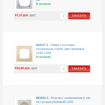
В наличии
67,15
руб.
(шт)
ЗАКАЗАТЬ
844117-1
-
Рамка 1-постовая,
натуральное стекло, цвет кремовый
LK80, LK60
В наличии
635,88
руб.
(шт)
ЗАКАЗАТЬ
863101-1
-
Розетка с заземлением (с з/к),
без шторок (бежевый) LK60