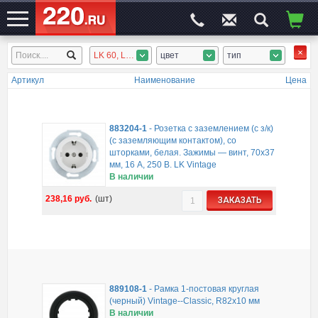
LK 60, LK Classic, LK Vintage, LK Standart, LK AQUA (IP54), LK 45, LK Flat
цвет
тип
ЭЛЕКТРОСАЙТ
№1
Артикул
Наименование
Цена
883204-1
-
Розетка с заземлением (с з/к)
(с заземляющим контактом), со
шторками, белая. Зажимы — винт, 70x37
мм, 16 A, 250 B. LK Vintage
В наличии
238,16
руб.
(шт)
ЗАКАЗАТЬ
889108-1
-
Рамка 1-постовая круглая
(черный) Vintage--Classic, R82х10 мм
В наличии