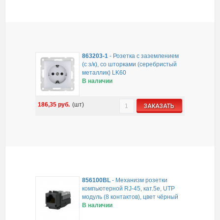
863203-1
-
Розетка с заземлением
(с з/к), со шторками (серебристый
металлик) LK60
В наличии
186,35
руб.
(шт)
ЗАКАЗАТЬ
856100BL
-
Механизм розетки
компьютерной RJ-45, кат.5е, UTP
модуль (8 контактов), цвет чёрный
В наличии