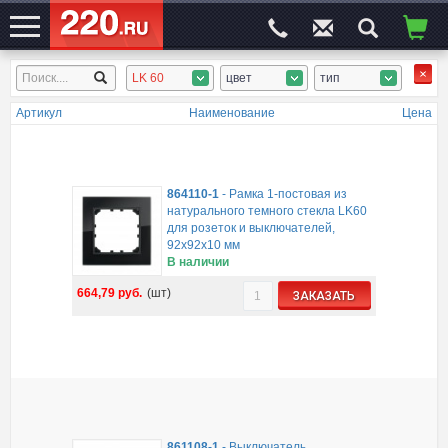
LK 60
цвет
тип
ЭЛЕКТРОСАЙТ
№1
Артикул
Наименование
Цена
864110-1
-
Рамка 1-постовая из
натурального темного стекла LK60
для розеток и выключателей,
92х92х10 мм
В наличии
664,79
руб.
(шт)
ЗАКАЗАТЬ
861108-1
-
Выключатель