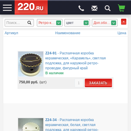
Ретро-керамика
цвет
Доп.оборуд.
ЭЛЕКТРОСАЙТ
№1
Артикул
Наименование
Цена
Z24-91
-
Распаячная коробка
керамическая, «Карамель», светлая
подложка, для наружной ретро-
проводки, фигурный край
В наличии
750,00
руб.
(шт)
ЗАКАЗАТЬ
Z24-34
-
Распаячная коробка
керамическая, белая, светлая
подложка, для наружной ретро-