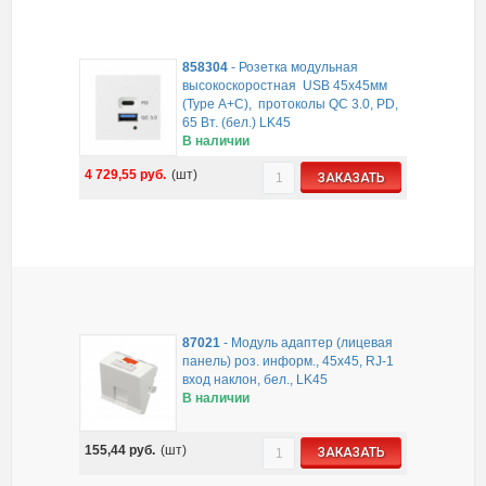
858304
-
Розетка модульная
высокоскоростная USB 45х45мм
(Type А+С), протоколы QC 3.0, PD,
65 Вт. (бел.) LK45
В наличии
4 729,55
руб.
(шт)
ЗАКАЗАТЬ
87021
-
Модуль адаптер (лицевая
панель) роз. информ., 45x45, RJ-1
вход наклон, бел., LK45
В наличии
155,44
руб.
(шт)
ЗАКАЗАТЬ