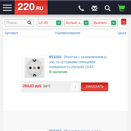
LK 45
белый, красный, зелёный
Выключатели, Диммеры, Розетки слаботочные, Розетки силовые, заглушки
ЭЛЕКТРОСАЙТ
№1
Артикул
Наименование
Цена
851104
-
Розетка с заземлением (с
з/к), со шторками глянцевая
поверхность (белый) LK45
В наличии
264,43
руб.
(шт)
ЗАКАЗАТЬ