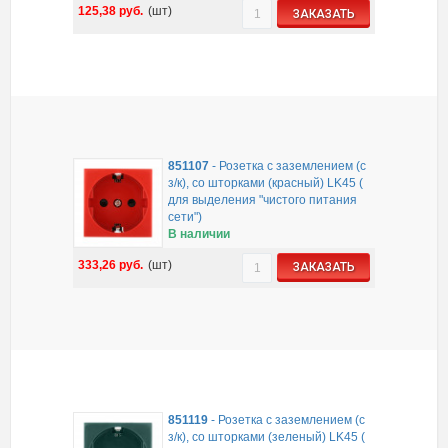
125,38
руб.
(шт)
ЗАКАЗАТЬ
851107
-
Розетка с заземлением (с
з/к), со шторками (красный) LK45 (
для выделения "чиcтого питания
сети")
В наличии
333,26
руб.
(шт)
ЗАКАЗАТЬ
851119
-
Розетка с заземлением (с
з/к), со шторками (зеленый) LK45 (