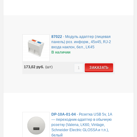
87022
-
Модуль адаптер (лицевая
панель) роз. информ., 45x45, RJ-2
входа наклон, бел., LK45
В наличии
173,02
руб.
(шт)
ЗАКАЗАТЬ
DP-10A-01-04
-
Розетка USB 5v, 1A
— переходник-адаптер в обычную
розетку (Valena, LK60, Vintage,
Schneider Electric GLOSSA и т.п.),
белый