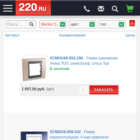
Merten System Design, Merten Trancent, Merten System M, Merten M-Smart, Merten M-Arc, Merten M-Star, Merten M-Plan, Merten M-Elegance, Merten Artec, Merten Antique, Unica Top, Unica Class, Unica Хамелеон, Unica Quadro, Schneider Unica
цвет
тип
ЭЛЕКТРОСАЙТ
№1
Артикул
Наименование
Цена
SCMGU66.002.296
-
Рамка одинарная
Уника ТОП, оникс/граф, Unica Top
В наличии
1 007,50
руб.
(шт)
ЗАКАЗАТЬ
SCMGU6.008.542
-
Рамка
горизонтальная, 4-ная хамелеон