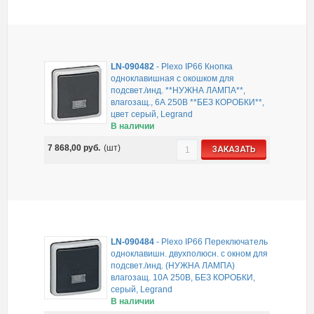
LN-090482
-
Plexo IP66 Кнопка
одноклавишная с окошком для
подсвет./инд. **НУЖНА ЛАМПА**,
влагозащ., 6А 250В **БЕЗ КОРОБКИ**,
цвет серый, Legrand
В наличии
7 868,00
руб.
(шт)
ЗАКАЗАТЬ
LN-090484
-
Plexo IP66 Переключатель
одноклавишн. двухполюсн. с окном для
подсвет./инд. (НУЖНА ЛАМПА)
влагозащ. 10А 250В, БЕЗ КОРОБКИ,
серый, Legrand
В наличии