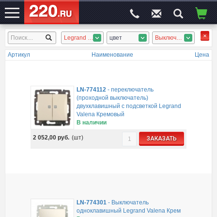
Legrand Valena, Legrand Celiane, Legrand Plexo, Legrand Valena INMATIC, Legrand Valena LIFE, Legrand Valena ALLURE
цвет
Выключатели
ЭЛЕКТРОСАЙТ
№1
Артикул
Наименование
Цена
LN-774112
-
переключатель
(проходной выключатель)
двухклавишный с подсветкой Legrand
Valena Кремовый
В наличии
2 052,00
руб.
(шт)
ЗАКАЗАТЬ
LN-774301
-
Выключатель
одноклавишный Legrand Valena Крем