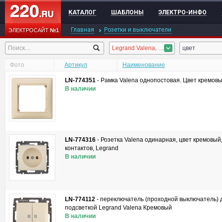
КАТАЛОГ
ШАБЛОНЫ
ЭЛЕКТРО-ИНФО
Главная
Розетки и выключатели
ЭЛЕКТРОСАЙТ
№1
Legrand Valena, Legrand Celiane, Legrand Plexo, Legrand Valena INMATIC, Legrand Valena LIFE, Legrand Valena ALLURE, Legrand Etika
цвет
Фото
Артикул
Наименование
LN-774351
-
Рамка Valena однопостовая. Цвет кремовы
В наличии
LN-774316
-
Розетка Valena одинарная, цвет кремовый,
контактов, Legrand
В наличии
LN-774112
-
переключатель (проходной выключатель) 
подсветкой Legrand Valena Кремовый
В наличии