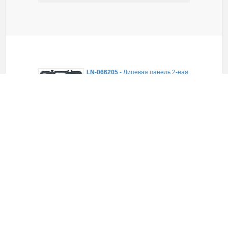
LN-066205
-
Лицевая панель 2-ная
для выкл. С рычажком, сл.кость,
Legrand Celiane
В наличии
351,00
руб.
(шт)
ЗАКАЗАТЬ
LN-066209
-
Клавиша 1-ная для
переключ. перекрёстного арт.
№067006, сл. кость