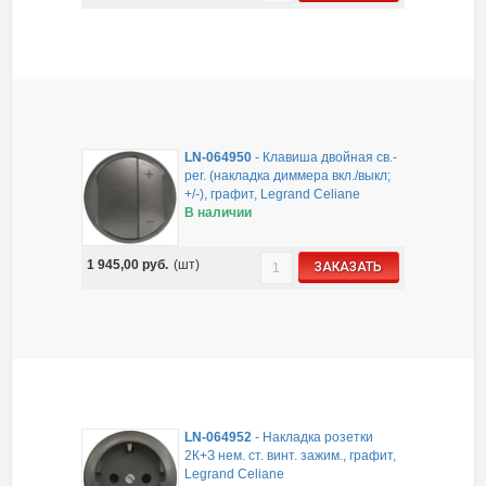
LN-064950
-
Клавиша двойная св.-
рег. (накладка диммера вкл./выкл;
+/-), графит, Legrand Celiane
В наличии
1 945,00
руб.
(шт)
ЗАКАЗАТЬ
LN-064952
-
Накладка розетки
2К+З нем. ст. винт. зажим., графит,
Legrand Celiane