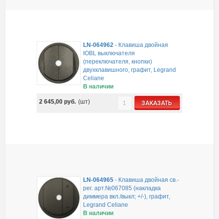
LN-064962
-
Клавиша двойная
IOBL выключателя
(переключателя, кнопки)
двухклавишного, графит, Legrand
Celiane
В наличии
2 645,00
руб.
(шт)
ЗАКАЗАТЬ
LN-064965
-
Клавиша двойная св.-
рег. арт.№067085 (накладка
диммера вкл./выкл; +/-), графит,
Legrand Celiane
В наличии