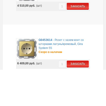
4 510,00
руб.
(шт)
ЗАКАЗАТЬ
G0453614
-
Розет с зазем конт со
шторками латунь/кремовый, Gira
System 55
Скоро в наличии
6 409,00
руб.
(шт)
ЗАКАЗАТЬ
G045401
-
Вставка розетки с крышкой
глянцевый кремовый, Gira System 55
В наличии