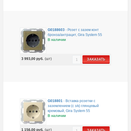
G0188603
-
Розет с зазем конт
бронза/антрацит, Gira System 55
В наличии
3 993,00
руб.
(шт)
ЗАКАЗАТЬ
G018801
-
Вставка розетки с
заземлением (с з/к) глянцевый
кремовый, Gira System 55
В наличии
1 156,00
руб.
(шт)
ЗАКАЗАТЬ