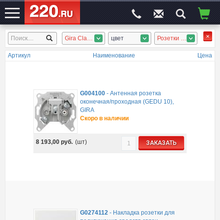
Gira ClassiX, Gira System 55, Gira E2, Gira E22, Gira Edelstahl, Gira Esprit, Gira Event, Gira F100, Gira Standart 55, Gira S-Color
цвет
Розетки слаботочные, Розетки силовые, Розетки наружн.
ЭЛЕКТРОСАЙТ
№1
Артикул
Наименование
Цена
G004100
-
Антенная розетка
оконечная/проходная (GEDU 10),
GIRA
Скоро в наличии
8 193,00
руб.
(шт)
ЗАКАЗАТЬ
G0274112
-
Накладка розетки для