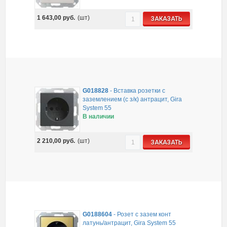
1 643,00
руб.
(шт)
ЗАКАЗАТЬ
G018828
-
Вставка розетки с
заземлением (с з/к) антрацит, Gira
System 55
В наличии
2 210,00
руб.
(шт)
ЗАКАЗАТЬ
G0188604
-
Розет с зазем конт
латунь/антрацит, Gira System 55