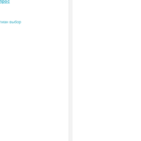
прос
лиан выбор