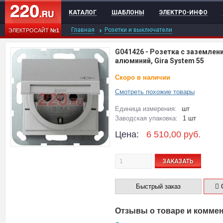
КАТАЛОГ
ШАБЛОНЫ
ЭЛЕКТРО-ИНФО
Главная
Розетки и выключатели
ЭЛЕКТРОСАЙТ
№1
G041426
-
Розетка с заземлени
алюминий, Gira System 55
Скоро в наличии
Смотреть похожие товары
Единица измерения:
шт
Заводская упаковка:
1 шт
Цена:
6 510,00
руб.
ЗАКАЗАТЬ
Быстрый заказ
С
Отзывы о товаре и комме