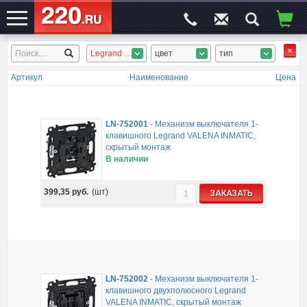
Legrand Valena INMATIC
цвет
тип
ЭЛЕКТРОСАЙТ
№1
Артикул
Наименование
Цена
LN-752001
-
Механизм выключателя 1-
клавишного Legrand VALENA INMATIC,
скрытый монтаж
В наличии
399,35
руб.
(шт)
ЗАКАЗАТЬ
LN-752002
-
Механизм выключателя 1-
клавишного двухполюсного Legrand
VALENA INMATIC, скрытый монтаж