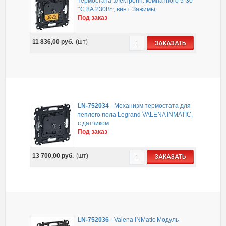
термостата электронн. комнатного 5-30
°С 8А 230В~, винт. Зажимы
Под заказ
11 836,00
руб.
(шт)
ЗАКАЗАТЬ
LN-752034
-
Механизм термостата для
теплого пола Legrand VALENA INMATIC,
с датчиком
Под заказ
13 700,00
руб.
(шт)
ЗАКАЗАТЬ
LN-752036
-
Valena INMatic Модуль