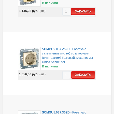
В наличии
1 146,08
руб.
(шт)
ЗАКАЗАТЬ
SCMGU5.037.25ZD
-
Розетка с
заземлением (с з/к) со шторками
(винт. зажим) бежевый, механизмы
Unica Schneider
В наличии
1 056,00
руб.
(шт)
ЗАКАЗАТЬ
SCMGU5.037.30ZD
-
Розетка с