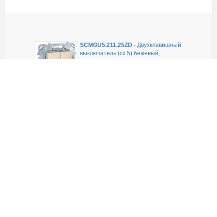
SCMGU5.211.25ZD
-
Двухклавишный
выключатель (сх.5) бежевый,
механизмы Unica Schneider
В наличии
1 503,00
руб.
(шт)
ЗАКАЗАТЬ
SCMGU5.226.25ZD
-
Выключатель
без фиксации со шнуром 1 м
бежевый, механизмы Unica
Schneider
В наличии
2 310,00
руб.
(шт)
ЗАКАЗАТЬ