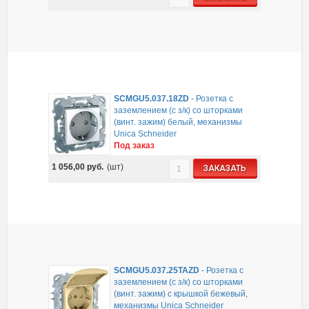
SCMGU5.037.18ZD
-
Розетка с
заземлением (с з/к) со шторками
(винт. зажим) белый, механизмы
Unica Schneider
Под заказ
1 056,00
руб.
(шт)
ЗАКАЗАТЬ
SCMGU5.037.25TAZD
-
Розетка с
заземлением (с з/к) со шторками
(винт. зажим) с крышкой бежевый,
механизмы Unica Schneider