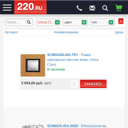
Unica Class
цвет
тип
ЭЛЕКТРОСАЙТ
№1
Артикул
Наименование
Цена
SCMGU68.002.7P1
-
Рамка
одинарная cветлая кожа, Unica
Class
В наличии
5 004,00
руб.
(шт)
ЗАКАЗАТЬ
SCMGU5.454.30ZD
-
R/tv/sat розетка