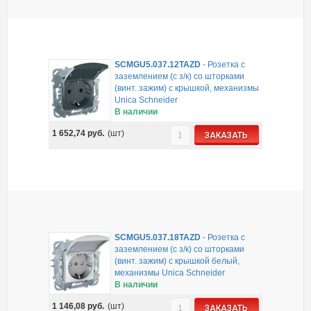
SCMGU5.037.12TAZD
-
Розетка с
заземлением (с з/к) со шторками
(винт. зажим) с крышкой, механизмы
Unica Schneider
В наличии
1 652,74
руб.
(шт)
ЗАКАЗАТЬ
SCMGU5.037.18TAZD
-
Розетка с
заземлением (с з/к) со шторками
(винт. зажим) с крышкой белый,
механизмы Unica Schneider
В наличии
1 146,08
руб.
(шт)
ЗАКАЗАТЬ