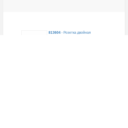
813604
-
Розетка двойная
открытой установки без
заземляющих контактов с
защитными шторками, (белый)
В наличии
137,65
руб.
(шт)
ЗАКАЗАТЬ
813625
-
Розетка двойная
открытой установки без
заземляющих контактов с
защитными шторками, (сосна)
В наличии