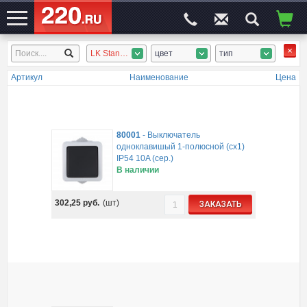
LK Standart, LK AQUA (IP54), Ретро-керамика, Legrand Plexo
цвет
тип
ЭЛЕКТРОСАЙТ
№1
Артикул
Наименование
Цена
80001
-
Выключатель
одноклавишый 1-полюсной (сх1)
IP54 10A (сер.)
В наличии
302,25
руб.
(шт)
ЗАКАЗАТЬ