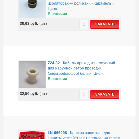
изоляторах — роликах), «Карамель».
Цион.
В наличии
30,63
руб.
(шт)
ЗАКАЗАТЬ
Z24-32
-
Кабель-проход керамический
для наружной ретро проводки
(электрофарфор) белый. Цион.
В наличии
32,50
руб.
(шт)
ЗАКАЗАТЬ
LN-665098
-
Крышка защитная для
защиты устройства от попадания краски