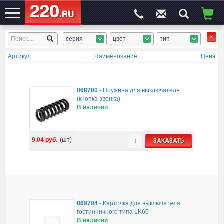
серия
цвет
тип
ЭЛЕКТРОСАЙТ
№1
Артикул
Наименование
Цена
868700
-
Пружина для выключателя
(кнопка звонка)
В наличии
9,04
руб.
(шт)
ЗАКАЗАТЬ
868704
-
Карточка для выключателя
гостинничного типа LK60
В наличии