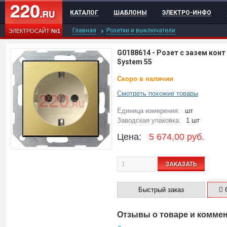
КАТАЛОГ
ШАБЛОНЫ
ЭЛЕКТРО-ИНФО
Главная
Розетки и выключатели
ЭЛЕКТРОСАЙТ
№1
G0188614
-
Розет с зазем конт
System 55
Скоро в наличии
Смотреть похожие товары
Единица измерения:
шт
Заводская упаковка:
1 шт
Цена:
5 674,00
руб.
ЗАКАЗАТЬ
Быстрый заказ
С
Отзывы о товаре и комме