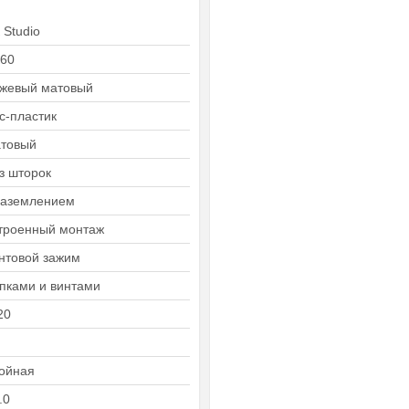
 Studio
60
жевый матовый
с-пластик
товый
з шторок
заземлением
троенный монтаж
нтовой зажим
пками и винтами
20
ойная
.0