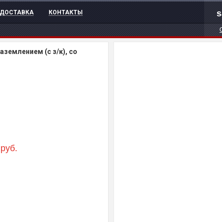
s
ДОСТАВКА
КОНТАКТЫ
аземлением (с з/к), со
руб.