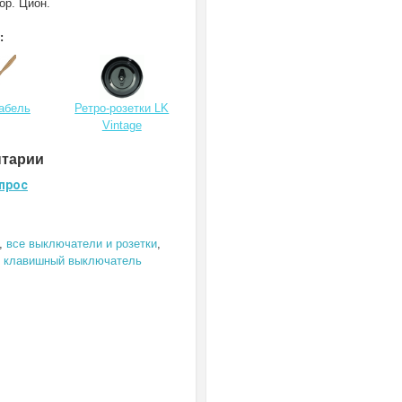
ор. Цион.
:
кабель
Ретро-розетки LK
Vintage
нтарии
прос
,
все выключатели и розетки
,
х клавишный выключатель