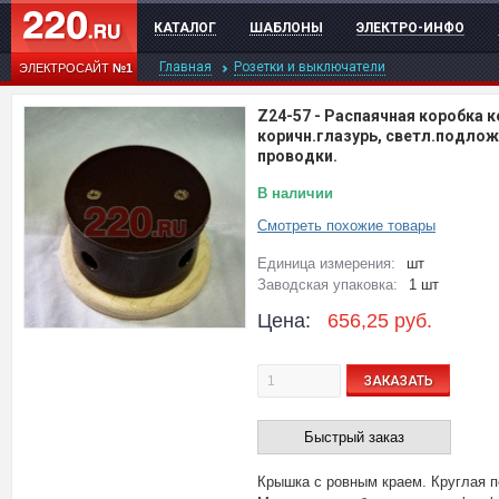
КАТАЛОГ
ШАБЛОНЫ
ЭЛЕКТРО-ИНФО
Главная
Розетки и выключатели
ЭЛЕКТРОСАЙТ
№1
Z24-57
-
Распаячная коробка к
коричн.глазурь, светл.подлож
проводки.
В наличии
Смотреть похожие товары
Единица измерения:
шт
Заводская упаковка:
1 шт
Цена:
656,25
руб.
ЗАКАЗАТЬ
Быстрый заказ
Крышка с ровным краем. Круглая п