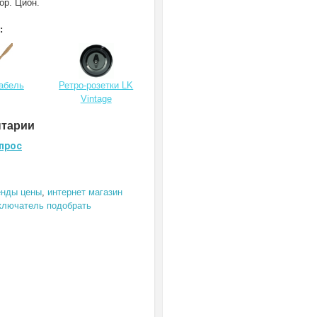
ор. Цион.
:
кабель
Ретро-розетки LK
Vintage
нтарии
прос
енды цены
,
интернет магазин
ключатель подобрать